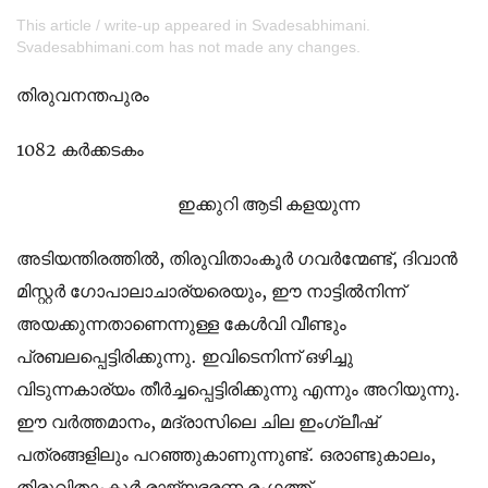
This article / write-up appeared in Svadesabhimani.
Svadesabhimani.com has not made any changes.
തിരുവനന്തപുരം
1082 കര്‍ക്കടകം
ഇക്കുറി ആടി കളയുന്ന
അടിയന്തിരത്തില്‍, തിരുവിതാംകൂര്‍ ഗവര്‍ന്മേണ്ട്, ദിവാന്‍
മിസ്റ്റര്‍ ഗോപാലാചാര്യരെയും, ഈ നാട്ടില്‍നിന്ന്
അയക്കുന്നതാണെന്നുള്ള കേള്‍വി വീണ്ടും
പ്രബലപ്പെട്ടിരിക്കുന്നു. ഇവിടെനിന്ന് ഒഴിച്ചു
വിടുന്നകാര്യം തീര്‍ച്ചപ്പെട്ടിരിക്കുന്നു എന്നും അറിയുന്നു.
ഈ വര്‍ത്തമാനം, മദ്രാസിലെ ചില ഇംഗ്ലീഷ്
പത്രങ്ങളിലും പറഞ്ഞുകാണുന്നുണ്ട്. ഒരാണ്ടുകാലം,
തിരുവിതാംകൂര്‍ രാജ്യഭരണ രംഗത്ത്,