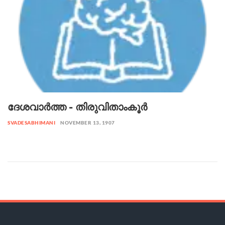
ദേശവാർത്ത - തിരുവിതാംകൂർ
SVADESABHIMANI
NOVEMBER 13, 1907