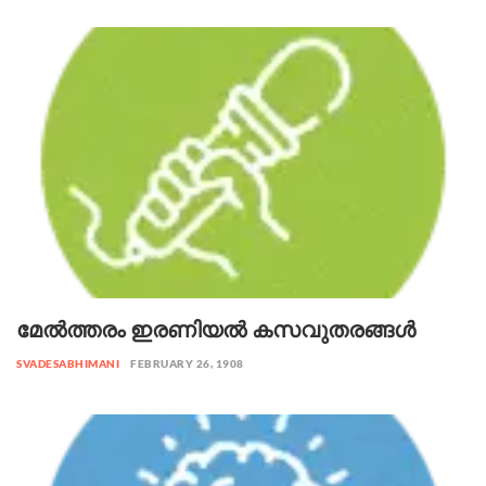
മേൽത്തരം ഇരണിയൽ കസവുതരങ്ങൾ
SVADESABHIMANI
FEBRUARY 26, 1908