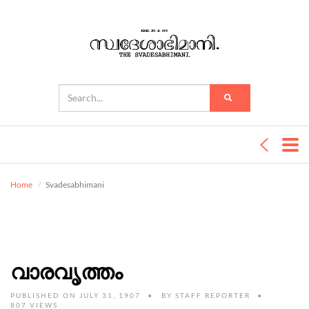
Home
Svadesabhimani
വാരവൃത്തം
PUBLISHED ON JULY 31, 1907
BY
STAFF REPORTER
807 VIEWS