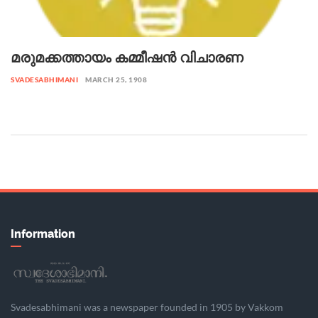
മരുമക്കത്തായം കമ്മീഷൻ വിചാരണ
SVADESABHIMANI
MARCH 25, 1908
Information
Svadesabhimani was a newspaper founded in 1905 by Vakkom