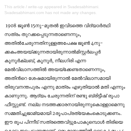
This article / write-up appeared in Svadesabhimani.
Svadesabhimani.com has not made any changes.
1908 ജൂണ്‍ 15നു-മുതല്‍ ഇവിടത്തെ വിദ്യാര്‍ത്ഥി
സത്രം തുറക്കപ്പെടുന്നതാണെന്നും,
അതില്‍ചേരുന്നതിനുള്ളഅപേക്ഷ ജൂണ്‍ 4നു-
ക്കകംഅയയ്ക്കുന്നതായിരുന്നാല്‍മിസ്റ്റര്‍ലപ്പര്‍
കൂനൂര്‍ക്ലബ്, കൂനൂര്‍, നീലഗിരി എന്ന
മേല്‍വിലാസത്തില്‍ അയയ്ക്കേണ്ടതാണെന്നും,
അതിന്‍റെ ശേഷമായിരുന്നാല്‍ മേല്‍വിലാസമായി
തിരുവനന്തപുരം എന്നു മാത്രം എഴുതിയാല്‍ മതി എന്നും
കാണുന്നു. ആദ്യം ചേരുന്നതിന് രണ്ടു ബ്രിട്ടീഷ് രൂപാ
ഫീസ്സുണ്ട്. നല്ല നടത്തക്കാരനായിരുന്നുകൊള്ളാമെന്നു
സമ്മതിച്ചുജാമ്യമായി 2രൂപാപ്രത്യേകംകൊടുക്കണം.
ഈ രൂപ പിന്നീട് സത്രത്തെവിട്ടുപോകുമ്പൊള്‍ തിരിയെ
കൊടുക്കപ്പെടുന്നതാണ്. ഒരു മാസത്തില്‍ വാടക 1 രൂപ 4