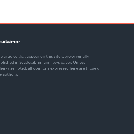
isclaimer
e articles that appear on this site were originally
blished in Svadesabhimani news paper. Unless
herwise noted, all opinions expressed here are those of
e authors.