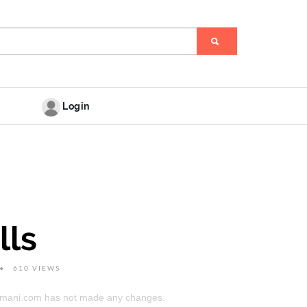
Login
lls
610 VIEWS
himani.com has not made any changes.