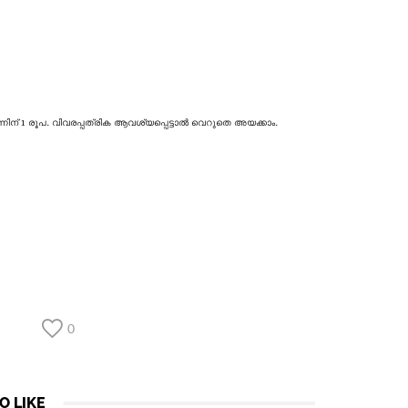
ഒന്നിന് 1 രൂപ. വിവരപ്പത്രിക ആവശ്യപ്പെട്ടാൽ വെറുതെ അയക്കാം.
0
O LIKE