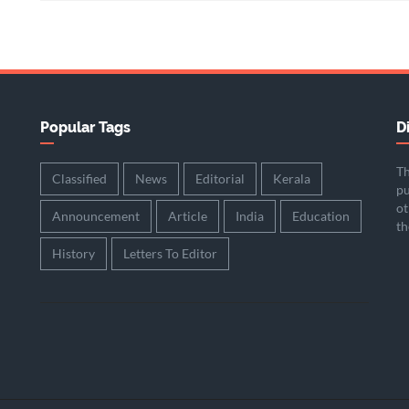
Popular Tags
D
Th
Classified
News
Editorial
Kerala
pu
ot
Announcement
Article
India
Education
th
History
Letters To Editor