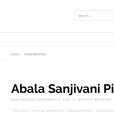
Home
Svadesabhimani
Abala Sanjivani Pi
PUBLISHED ON SEPTEMBER 29, 1909
BY
STAFF REPORTER
This article / write-up appeared in Svadesabhimani. Svadesab