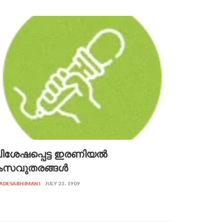
ിശേഷപ്പെട്ട ഇരണിയൽ
കസവുതരങ്ങൾ
ADESABHIMANI
JULY 23, 1909