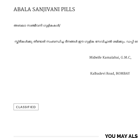
ABALA SANJIVANI PILLS
അബലാ സ‍ഞ്ജീവനി ​ഗുളികകൾ/
സ്ത്രീകൾക്കു തീണ്ടാരി സംബന്ധിച്ച ദീനങ്ങൾ ഈ ​ഗുളിക സേവിച്ചാൽ ശമിക്കും. ഡപ്പി 
Midwife Kamalabai, G.M.C,
Kalbadevi Road, BOMBAY
CLASSIFIED
YOU MAY ALS