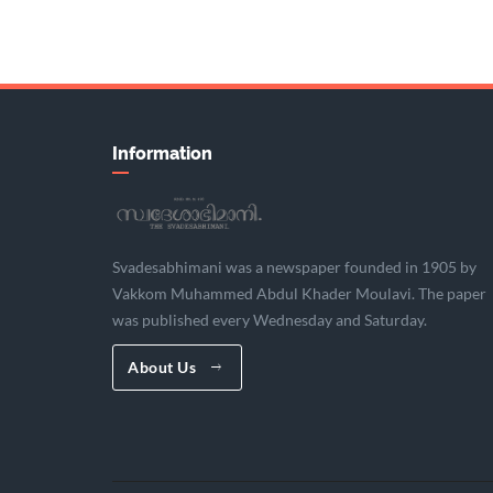
Information
Svadesabhimani was a newspaper founded in 1905 by
Vakkom Muhammed Abdul Khader Moulavi. The paper
was published every Wednesday and Saturday.
About Us