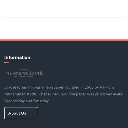
Information
Svadesabhimani was a newspaper founded in 1905 by Vakkom
Muhammed Abdul Khader Moulavi. The paper was published every
Wednesday and Saturday.
About Us