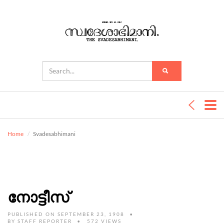
Home
Svadesabhimani
നോട്ടീസ്
PUBLISHED ON SEPTEMBER 23, 1908
BY
STAFF REPORTER
572 VIEWS