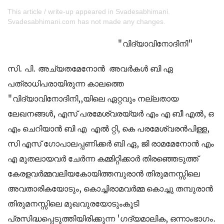
This article / write-up appeared in Svadesabhimani.
Svadesabhimani.com has not made any changes.
"വിദ്യാവിനോദിനി"
സി. പി. അച്യതമേനോന്‍ അവര്‍കള്‍ ബി ഏ
പത്രാധിപരായിരുന്ന കാലത്തെ
"വിദ്യാവിനോദിനി,,യിലെ ഏറ്റവും നല്ലതായ
ലേഖനങ്ങള്‍, എസ് പരമേശ്വരയ്യര്‍ എം എ ബീ എല്‍, ഒ
എം ചെറിയാന്‍ ബി എ എല്‍ റ്റി, കെ പരമേശ്വരന്‍പിള്ള,
സി എസ് ഗോപാലപ്പണിക്കര്‍ ബി ഏ, ജി രാമമേനോന്‍ എം
എ മുതലായവര്‍ ചേര്‍ന്ന കമ്മിറ്റിക്കാര്‍ തിരഞ്ഞെടുത്ത്
കേരളവര്‍മ്മവലിയകോയിത്തമ്പുരാന്‍ തിരുമനസ്സിലെ
അവതാരികയോടും, കൊച്ചിരാമവര്‍മ്മ കൊച്ചു തമ്പുരാന്‍
തിരുമനസ്സിലെ മുഖവുരയോടുംകൂടി
പ്രസിദ്ധപ്പെടുത്തിയിരിക്കുന്ന 'ഗദ്യമാലിക, ഒന്നാംഭാഗം.