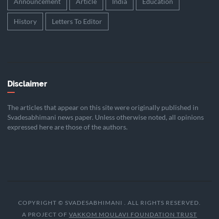
Announcement
Article
India
Education
History
Letters To Editor
Disclaimer
The articles that appear on this site were originally published in
Svadesabhimani news paper. Unless otherwise noted, all opinions
expressed here are those of the authors.
COPYRIGHT © SVADESABHIMANI . ALL RIGHTS RESERVED.
A PROJECT OF
VAKKOM MOULAVI FOUNDATION TRUST