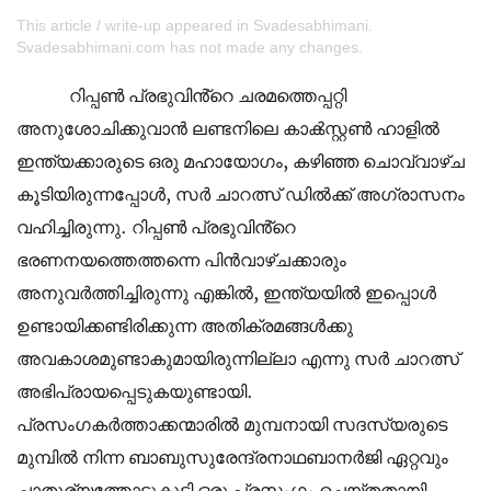
This article / write-up appeared in Svadesabhimani.
Svadesabhimani.com has not made any changes.
റിപ്പൺ പ്രഭുവിൻ്റെ ചരമത്തെപ്പറ്റി
അനുശോചിക്കുവാൻ ലണ്ടനിലെ കാൿസ്റ്റൺ ഹാളിൽ
ഇന്ത്യക്കാരുടെ ഒരു മഹായോഗം, കഴിഞ്ഞ ചൊവ്വാഴ്ച
കൂടിയിരുന്നപ്പോൾ, സർ ചാറത്സ് ഡിൽക്ക് അഗ്രാസനം
വഹിച്ചിരുന്നു. റിപ്പൺ പ്രഭുവിൻ്റെ
ഭരണനയത്തെത്തന്നെ പിൻവാഴ്ചക്കാരും
അനുവർത്തിച്ചിരുന്നു എങ്കിൽ, ഇന്ത്യയിൽ ഇപ്പൊൾ
ഉണ്ടായിക്കണ്ടിരിക്കുന്ന അതിക്രമങ്ങൾക്കു
അവകാശമുണ്ടാകുമായിരുന്നില്ലാ എന്നു സർ ചാറത്സ്
അഭിപ്രായപ്പെടുകയുണ്ടായി.
പ്രസംഗകർത്താക്കന്മാരിൽ മുമ്പനായി സദസ്യരുടെ
മുമ്പിൽ നിന്ന ബാബുസുരേന്ദ്രനാഥബാനർജി ഏറ്റവും
ചാതുര്യത്തോടുകൂടി ഒരു പ്രസംഗം ചെയ്തതായി