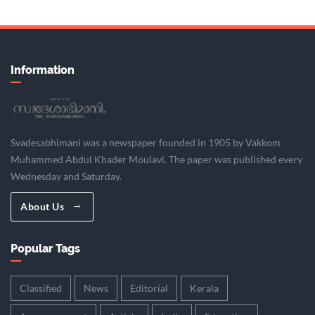
Information
Svadesabhimani was a newspaper founded in 1905 by Vakkom
Muhammed Abdul Khader Moulavi. The paper was published every
Wednesday and Saturday.
About Us
Popular Tags
Classified
News
Editorial
Kerala