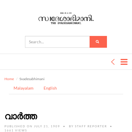
Home
Svadesabhimani
Malayalam
English
വാർത്ത
PUBLISHED ON JULY 21, 1909
BY
STAFF REPORTER
1661 VIEWS