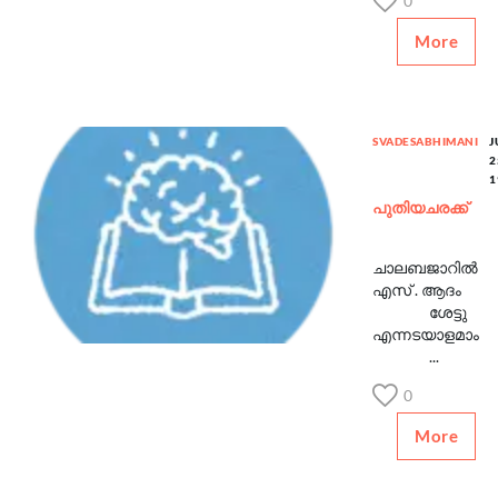
0
More
SVADESABHIMANI
J
2
1
പുതിയചരക്ക്
ചാലബജാറില്‍
എസ് . ആദം
ശേട്ടു
എന്നടയാളമാം
...
0
More