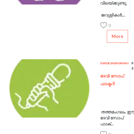
വിലയ്ക്കുണ്ടു.
ജവുളികൾ,...
0
More
SVADESABHIMANI
F
2
ദേവി സോപ്
ഫാക്ടറി
തത്തമംഗലം. 
ദേവി സോപ്
ഫാക്...