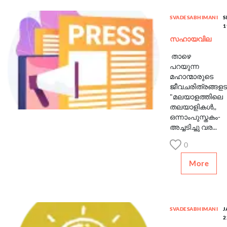
SVADESABHIMANI
S
1
സഹായവില
താഴെ
പറയുന്ന
മഹാന്മാരുടെ
ജീവചരിത്രങ്ങളട
"മലയാളത്തിലെ
തലയാളികള്‍,,
ഒന്നാംപുസ്തകം-
അച്ചടിച്ചു വര...
0
More
SVADESABHIMANI
J
2