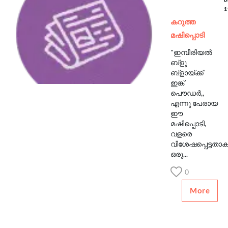
1
കറുത്ത
മഷിപ്പൊടി
"ഇമ്പീരിയല്‍
ബ്ളൂ
ബ്ളായ്ക്ക്
ഇങ്ക്
പൌഡര്‍,,
എന്നു പേരായ
ഈ
മഷിപ്പൊടി,
വളരെ
വിശേഷപ്പെട്ടതാകു
ഒരു...
0
More