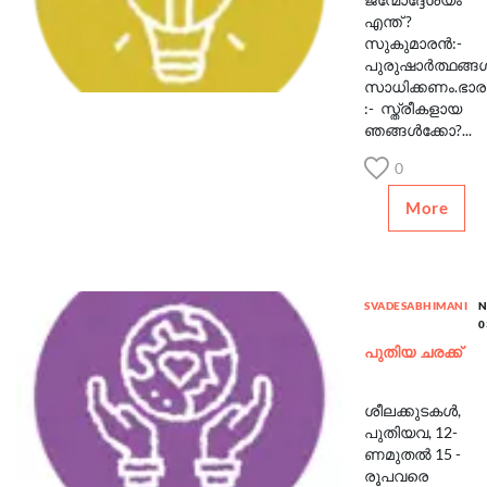
എന്ത് ?
സുകുമാരൻ:-
പുരുഷാർത്ഥങ്ങ
സാധിക്കണം.ഭാര
:- സ്ത്രീകളായ
ഞങ്ങൾക്കോ?...
0
More
SVADESABHIMANI
N
0
പുതിയ ചരക്ക്
ശീലക്കുടകൾ,
പുതിയവ, 12-
ണമുതൽ 15 -
രൂപവരെ