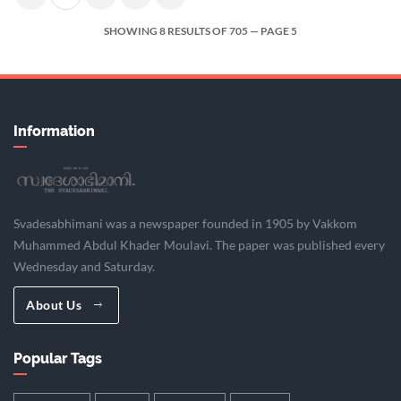
SHOWING 8 RESULTS OF 705 — PAGE 5
Information
Svadesabhimani was a newspaper founded in 1905 by Vakkom
Muhammed Abdul Khader Moulavi. The paper was published every
Wednesday and Saturday.
About Us
Popular Tags