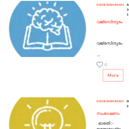
SVADESABHIMANI
A
3
1
വജ്രസിന്ദൂരം
വജ്രസിന്ദൂരം
...
0
More
SVADESABHIMANI
D
2
സംഭാഷണം
ഭാരതി :-
ജന്മോദ്ദേശ്യം