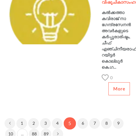
വിഷൂചികാസംഹാ
കൽക്കത്താ
കവിരാജ് നാ​
ഗേന്ദ്രസേനൻ
അവർകളുടെ
കർപ്പൂരാരിഷ്ടം,
ചീഫ്
എഞ്ചിനീയരാഫ
റയിട്ടർ
കൊല്ലൂർ
കെ.​ഗ...
0
More
5
1
2
3
4
6
7
8
9
10
...
88
89