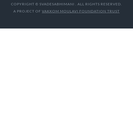
COPYRIGHT © SVADESABHIMANI . ALL RIGHTS RESERVED.
A PROJECT OF
VAKKOM MOULAVI FOUNDATION TRUST