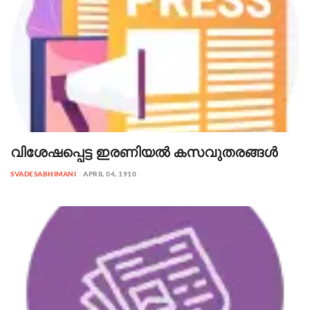
വിശേഷപ്പെട്ട ഇരണിയൽ കസവുതരങ്ങൾ
SVADESABHIMANI
APRIL 04, 1910