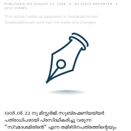
PUBLISHED ON AUGUST 22, 1908
BY
STAFF REPORTER
2011 VIEWS
This article / write-up appeared in Svadesabhimani.
Svadesabhimani.com has not made any changes.
1908.08.22 നു മിസ്റ്റർജി.സുബ്രഹ്മണ്യയ്യർ
പത്രാധിപരായി പ്രസിദ്ധീകരിച്ചു വരുന്ന
"സ്വദേശമിത്രൻ" എന്ന തമിഴ്ദിനപത്രത്തിന്റെയും